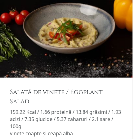
recente
Salată de vinete / Eggplant
Salad
159.22 Kcal / 1.66 proteină / 13.84 grăsimi / 1.93
acizi / 7.35 glucide / 5.37 zaharuri / 2.1 sare /
100g
vinete coapte și ceapă albă