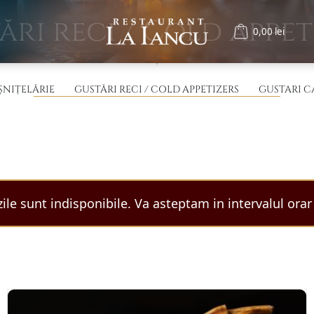
ări reci / Cold appet
0,00 lei
ȘNIȚELĂRIE
GUSTĂRI RECI / COLD APPETIZERS
GUSTARI C
e sunt indisponibile. Va asteptam in intervalul orar 