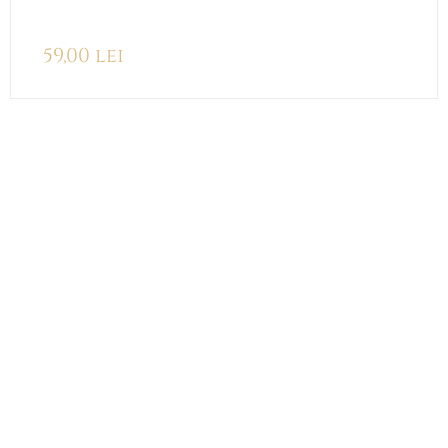
59,00
lei