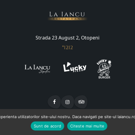
La Iancu
Restaurant
Strada 23 August 2, Otopeni
*1212
rienta utilizatorilor site-ului nostru. Daca navigati pe site-ul laiancu.r
Sunt de acord
Citeste mai multe
olitica de utilizare Cookie-uri
Alergeni
Valori nutriționale