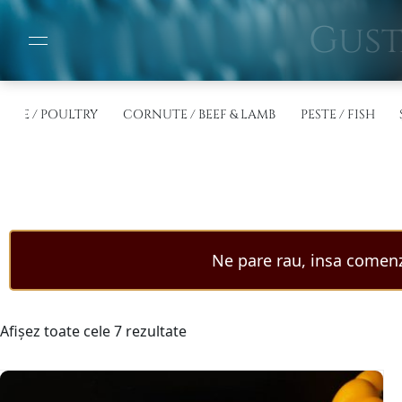
Gust
PATE / POULTRY
CORNUTE / BEEF & LAMB
PESTE / FISH
Ne pare rau, insa comenzil
Sortat
Afișez toate cele 7 rezultate
după
cele
mai