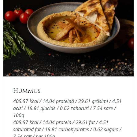
Hummus
405.57 Kcal / 14.04 proteină / 29.61 grăsimi / 4.51
acizi / 19.81 glucide / 0.62 zaharuri / 7.54 sare /
100g
405.57 Kcal / 14.04 protein / 29.61 fat / 4.51
saturated fat / 19.81 carbohydrates / 0.62 sugars /
7.54 salt / per 100g