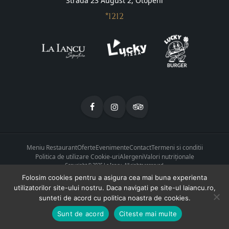
Strada 23 August 2, Otopeni
*1212
Meniu Restaurant
Oferte
Evenimente
Contact
Termeni si conditii
Politica de utilizare Cookie-uri
Alergeni
Valori nutriționale
Copyright © 2025 La Iancu. All rights reserved.
Folosim cookies pentru a asigura cea mai buna experienta
utilizatorilor site-ului nostru. Daca navigati pe site-ul laiancu.ro,
sunteti de acord cu politica noastra de cookies.
Sunt de acord
Citeste mai multe