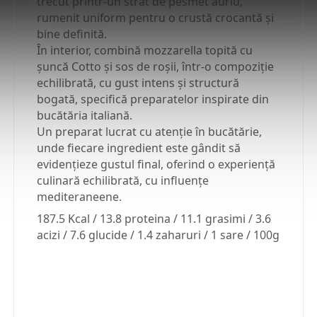
trecut printr-un strat de pesmet auriu,
rumenit uniform pentru o crustă crocantă și
bine definită.
În interior, combină mozzarella topită cu
șuncă Cotto și sos de roșii, într-o compoziție
echilibrată, cu gust intens și structură
bogată, specifică preparatelor inspirate din
bucătăria italiană.
Un preparat lucrat cu atenție în bucătărie,
unde fiecare ingredient este gândit să
evidențieze gustul final, oferind o experiență
culinară echilibrată, cu influențe
mediteraneene.
187.5 Kcal / 13.8 proteina / 11.1 grasimi / 3.6
acizi / 7.6 glucide / 1.4 zaharuri / 1 sare / 100g