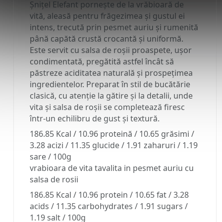
Șnițel Elefant pornește de la vrăbioară de
vită, aleasă pentru frăgezimea și gustul ei
intens, trecută prin pesmet auriu și rumenită
până capătă crustă crocantă și uniformă.
Este servit cu salsa de roșii proaspete, ușor
condimentată, pregătită astfel încât să
păstreze aciditatea naturală și prospețimea
ingredientelor. Preparat în stil de bucătărie
clasică, cu atenție la gătire și la detalii, unde
vita și salsa de roșii se completează firesc
într-un echilibru de gust și textură.
186.85 Kcal / 10.96 proteină / 10.65 grăsimi /
3.28 acizi / 11.35 glucide / 1.91 zaharuri / 1.19
sare / 100g
vrabioara de vita tavalita in pesmet auriu cu
salsa de rosii
186.85 Kcal / 10.96 protein / 10.65 fat / 3.28
acids / 11.35 carbohydrates / 1.91 sugars /
1.19 salt / 100g