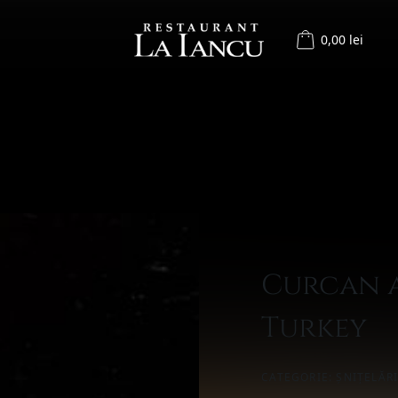
0,00 lei
Curcan a
Turkey
CATEGORIE:
ȘNIȚELĂR