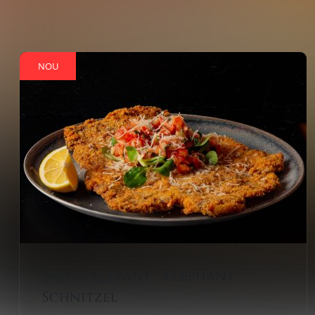
NOU
Șnițel Elefant / Elephant
Schnitzel