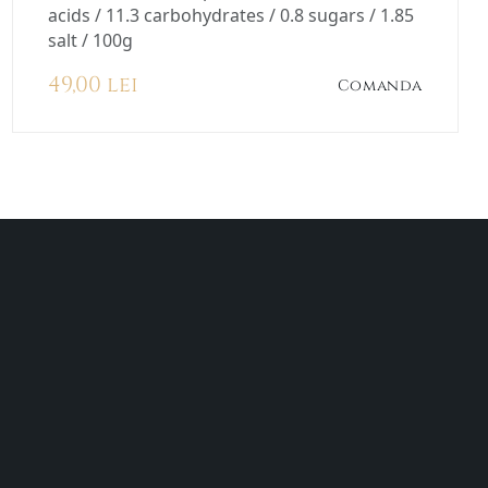
acids / 11.3 carbohydrates / 0.8 sugars / 1.85
salt / 100g
49,00 lei
Comanda