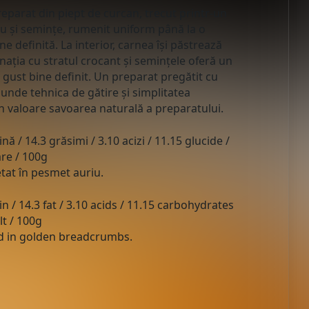
eparat din piept de curcan, trecut printr-un
u și semințe, rumenit uniform până la o
ne definită. La interior, carnea își păstrează
nația cu stratul crocant și semințele oferă un
n gust bine definit. Un preparat pregătit cu
 unde tehnica de gătire și simplitatea
n valoare savoarea naturală a preparatului.
nă / 14.3 grăsimi / 3.10 acizi / 11.15 glucide /
are / 100g
tat în pesmet auriu.
in / 14.3 fat / 3.10 acids / 11.15 carbohydrates
lt / 100g
d in golden breadcrumbs.