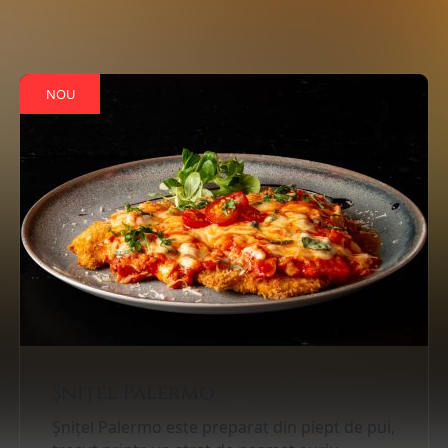
NOU
Șnițel Palermo
Șnițel Palermo este preparat din piept de pui,