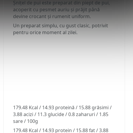
Șnițel de pui este preparat din piept de pui,
acoperit cu pesmet auriu și prăjit până
devine crocant și rumenit uniform.
Un preparat simplu, cu gust clasic, potrivit
pentru orice moment al zilei.
179.48 Kcal / 14.93 proteină / 15.88 grăsimi /
3.88 acizi / 11.3 glucide / 0.8 zaharuri / 1.85
sare / 100g
179.48 Kcal / 14.93 protein / 15.88 fat / 3.88