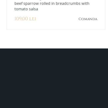
beef sparrow rolled in breadcrumbs with
tomato salsa
109,00 lei
Comanda