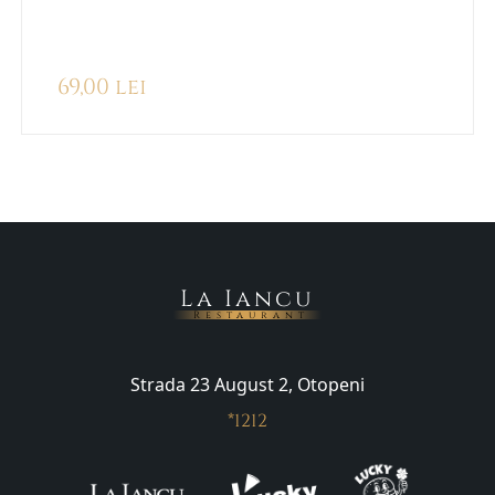
69,00
lei
La Iancu
Restaurant
Strada 23 August 2, Otopeni
*1212