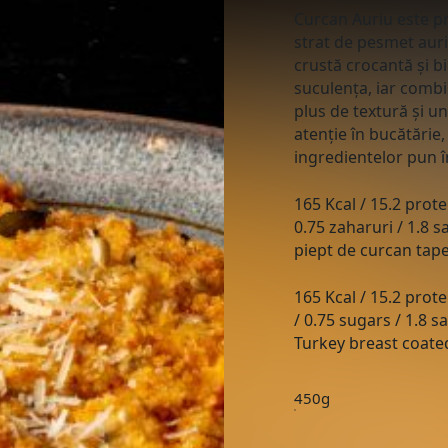
Curcan Auriu este pr
strat de pesmet auri
crustă crocantă și bi
suculența, iar combi
plus de textură și u
atenție în bucătărie,
ingredientelor pun î
165 Kcal / 15.2 protei
0.75 zaharuri / 1.8 s
piept de curcan tape
165 Kcal / 15.2 prote
/ 0.75 sugars / 1.8 sa
Turkey breast coate
450g