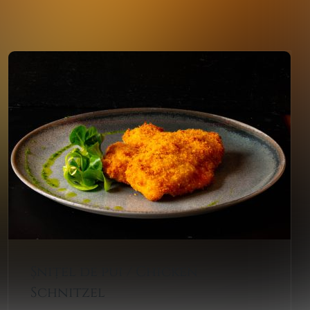
Șnițel de pui / Chicken
Schnitzel