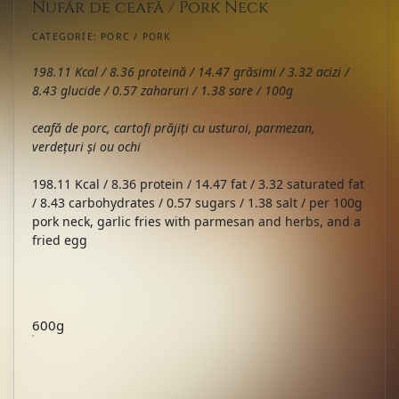
Nufăr de ceafă / Pork Neck
CATEGORIE:
PORC / PORK
198.11 Kcal / 8.36 proteină / 14.47 grăsimi / 3.32 acizi /
8.43 glucide / 0.57 zaharuri / 1.38 sare / 100g
ceafă de porc, cartofi prăjiți cu usturoi, parmezan,
verdețuri și ou ochi
198.11 Kcal / 8.36 protein / 14.47 fat / 3.32 saturated fat
/ 8.43 carbohydrates / 0.57 sugars / 1.38 salt / per 100g
pork neck, garlic fries with parmesan and herbs, and a
fried egg
600g