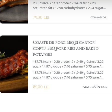
235.70 Kcal / 11.37 protein / 14.89 fat / 2.20
saturated fat / 12.98 carbohydrates / 2.24 sugars /
0.70 salt / per 100g
79,00 lei
served with oven potatoes
Comanda
&nbs
Coaste de porc bbq si cartofi
copti/ BBQ pork ribs and baked
potatoes
187.78 Kcal / 10.20 proteină / ,9.49 grăsimi / 3.29
acizi / 14.97 glucide / 7.46 zaharuri / 0.75 sare /
100g
187.78 Kcal / 10.20 proteină / ,9.49 grăsimi / 3.29
acizi / 14.97 glucide / 7.46 zaharuri / 0.75 sare /
100g
89,00
lei
Adaugă în coș