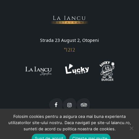
La Iancu
Restaurant
Strada 23 August 2, Otopeni
*1212
Folosim cookies pentru a asigura cea mai buna experienta
utilizatorilor site-ului nostru. Daca navigati pe site-ul laiancu.ro,
sunteti de acord cu politica noastra de cookies.
Meniu Restaurant
Oferte
Evenimente
Contact
Termeni si conditii
Politica de utilizare Cookie-uri
Alergeni
Valori nutriționale
Sunt de acord
Citeste mai multe