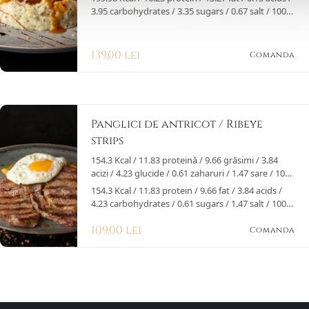
piper verde.
3.95 carbohydrates / 3.35 sugars / 0.67 salt / 100g
With asparagus and gorgonzola sauce or green
pepper sauce.
139,00 lei
Comanda
Panglici de antricot / Ribeye
strips
154.3 Kcal / 11.83 proteină / 9.66 grăsimi / 3.84
acizi / 4.23 glucide / 0.61 zaharuri / 1.47 sare / 100g
antricot de vită, ou prăjit,cartofi prăjiți cu usturoi,
154.3 Kcal / 11.83 protein / 9.66 fat / 3.84 acids /
parmezan și verdețuri.
4.23 carbohydrates / 0.61 sugars / 1.47 salt / 100g
Veal sirloin, fried egg, garlic-parmesan fries
109,00 lei
potato , and herbs.
Comanda