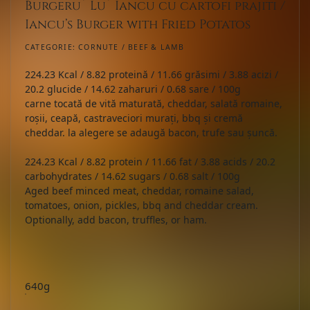
Burgeru` Lu` Iancu cu cartofi prajiti /
Iancu’s Burger with Fried Potatos
CATEGORIE:
CORNUTE / BEEF & LAMB
224.23 Kcal / 8.82 proteină / 11.66 grăsimi / 3.88 acizi /
20.2 glucide / 14.62 zaharuri / 0.68 sare / 100g
carne tocată de vită maturată, cheddar, salată romaine,
roșii, ceapă, castraveciori murați, bbq și cremă
cheddar. la alegere se adaugă bacon, trufe sau șuncă.
224.23 Kcal / 8.82 protein / 11.66 fat / 3.88 acids / 20.2
carbohydrates / 14.62 sugars / 0.68 salt / 100g
Aged beef minced meat, cheddar, romaine salad,
tomatoes, onion, pickles, bbq and cheddar cream.
Optionally, add bacon, truffles, or ham.
640g